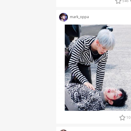
546
mark_oppa
10