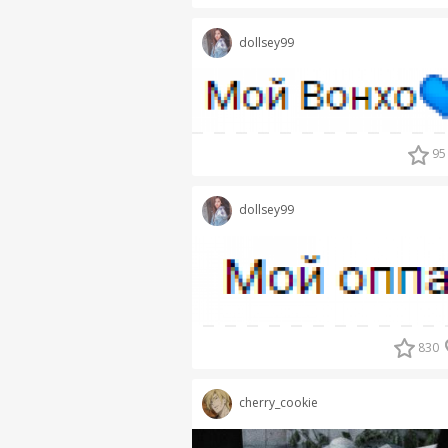
dollsey99
95
dollsey99
830
cherry_cookie