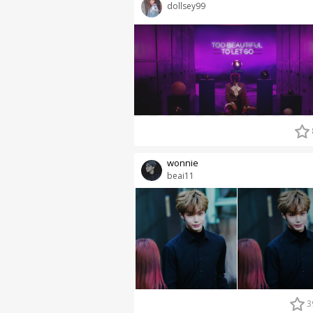
dollsey99
wonnie
beai11
3