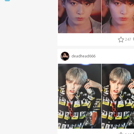
247
deadhead666