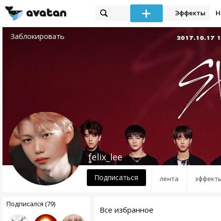
Эффекты
Н
Заблокировать
felix_lee
Подписаться
лента
эффект
Подписался (79)
Все избранное