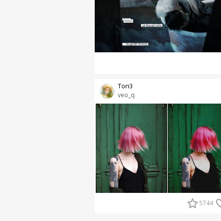
Топ3
veo_q
5744