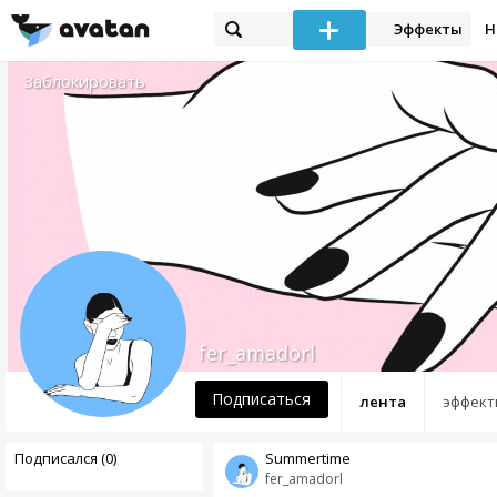
Эффекты
Н
Заблокировать
fer_amadorl
Подписаться
лента
эффект
Подписался (0)
Summertime
fer_amadorl