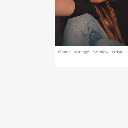
#frame
#vintage
#window
#cristal