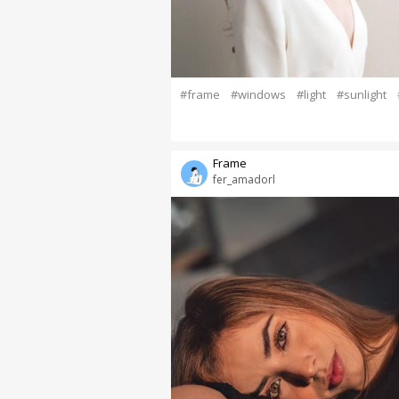
#frame
#windows
#light
#sunlight
Frame
fer_amadorl