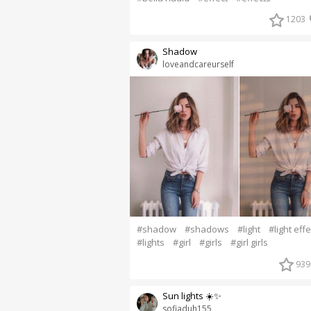
1203
Shadow
loveandcareurself
#shadow
#shadows
#light
#light effe
#lights
#girl
#girls
#girl girls
939
Sun lights ☀️✨
sofiaduh155