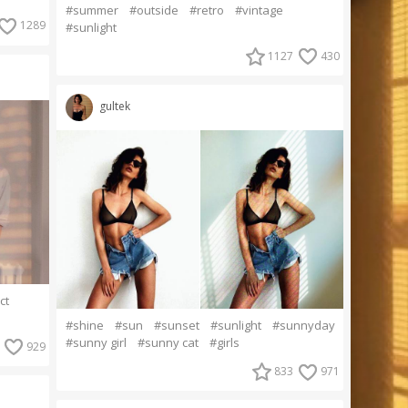
#summer
#outside
#retro
#vintage
1289
#sunlight
1127
430
gultek
ct
#shine
#sun
#sunset
#sunlight
#sunnyday
#sunny girl
#sunny cat
#girls
929
833
971