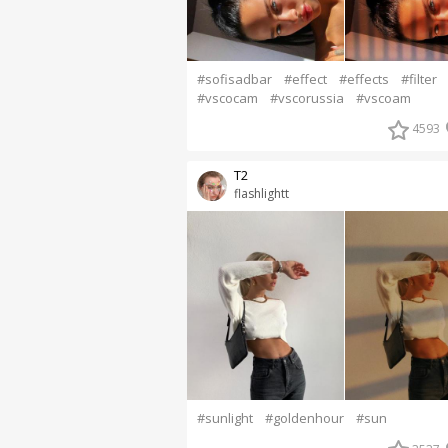
#sofisadbar
#effect
#effects
#filter
#vscocam
#vscorussia
#vscoam
4593
T2
flashlightt
#sunlight
#goldenhour
#sun