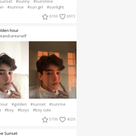
sunset
#sunny
#sunshine
wn
#sunrise
#sun girl
#sunlight
6769
8915
lden hour
veandcareurself
hour
#golden
#sunset
#sunrise
t
#boy
#boys
#boy cute
5706
4026
oe Sunset