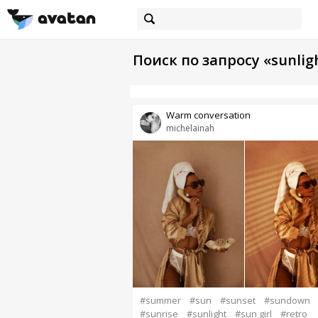
Поиск по запросу «sunlig
Warm conversation
michelainah
#summer
#sun
#sunset
#sundown
#sunrise
#sunlight
#sun girl
#retro