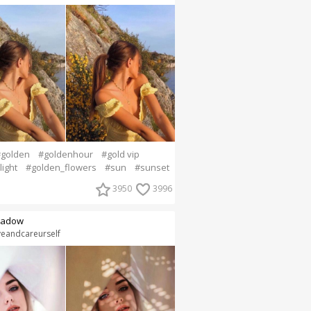
golden
#goldenhour
#gold vip
light
#golden_flowers
#sun
#sunset
3950
3996
hadow
veandcareurself