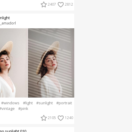
2407
2812
nlight
r_amadorl
#windows
#light
#sunlight
#portrait
#vintage
#pink
2105
1240
mo sunlight 010