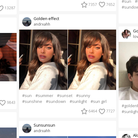
#sun
#
7357
7652
#sundo
13287
Golden effect
andrxahh
Go
lo
#sun
#summer
#sunset
#sunny
#sunshine
#sundown
#sunlight
#sun girl
9843
#golden
6464
7727
#sunligh
Sunsunsun
andrxahh
Al