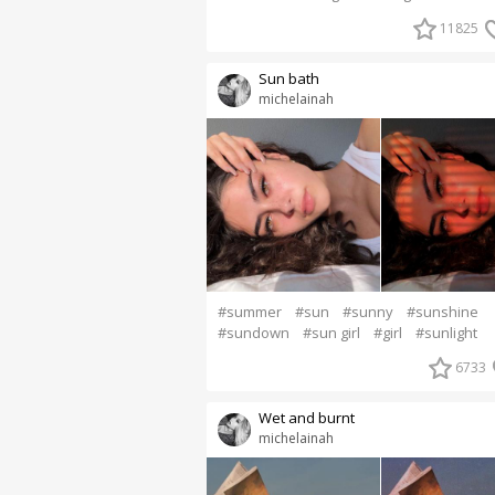
11825
Sun bath
michelainah
#summer
#sun
#sunny
#sunshine
#sundown
#sun girl
#girl
#sunlight
6733
Wet and burnt
michelainah