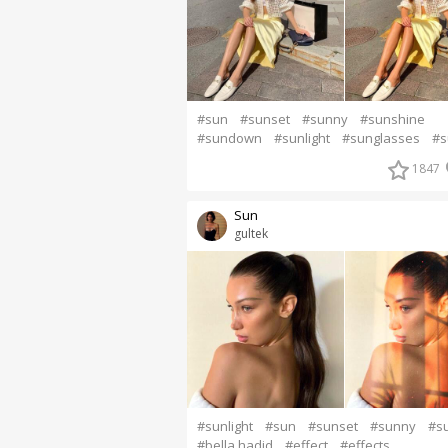
#sun
#sunset
#sunny
#sunshine
#sundown
#sunlight
#sunglasses
#s
1847
Sun
gultek
#sunlight
#sun
#sunset
#sunny
#s
#bella hadid
#effect
#effects