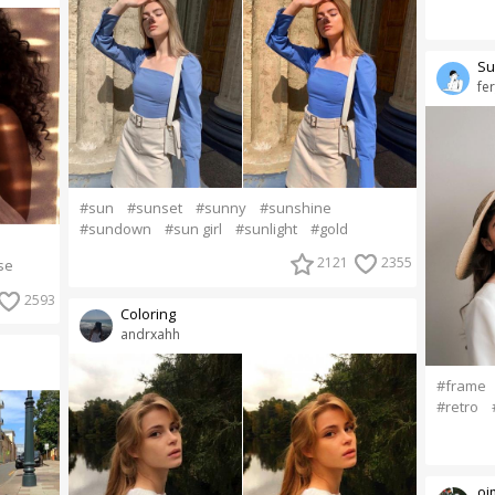
Su
fe
#sun
#sunset
#sunny
#sunshine
#sundown
#sun girl
#sunlight
#gold
2121
2355
se
2593
Coloring
andrxahh
#frame
#retro
oi