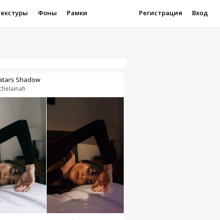
Текстуры
Фоны
Рамки
Регистрация
Вход
itars Shadow
chelainah