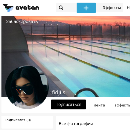
Эффекты
Н
Заблокировать
fidjiis
Подписаться
лента
эффект
Подписался (0)
Все фотографии