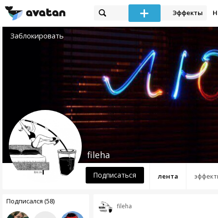
Эффекты
Н
Заблокировать
fileha
Подписаться
лента
эффект
Подписался (58)
fileha