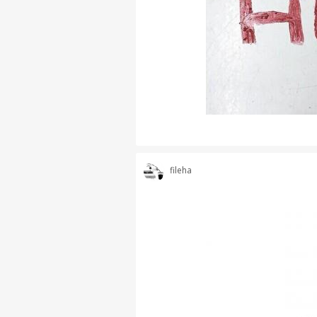
fileha