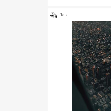
fileha