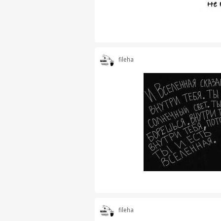
fileha
fileha