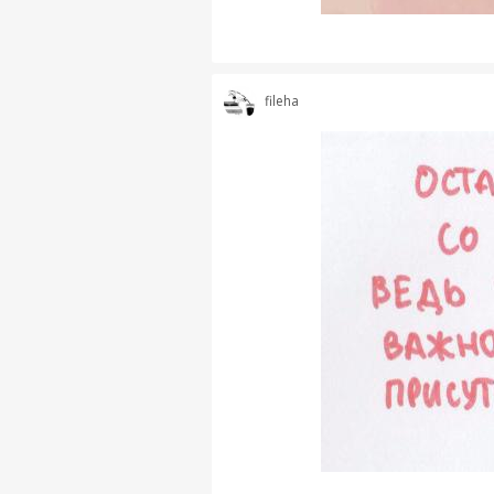
fileha