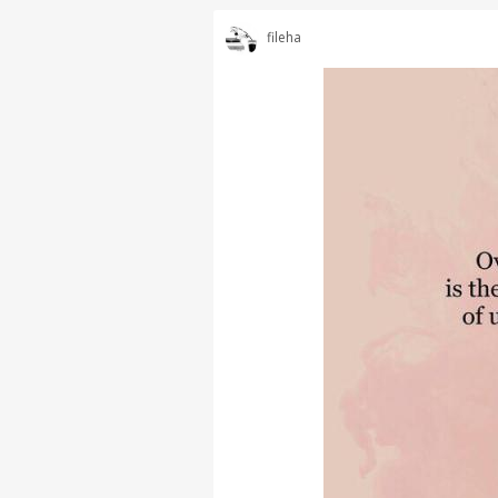
fileha