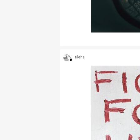
fileha