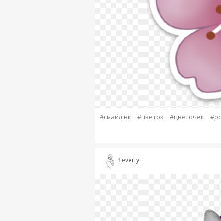
#смайл вк
#цветок
#цветочек
#р
fleverty