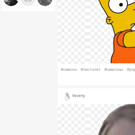
#симсон
#пистолет
#симсоны
#уг
fleverty