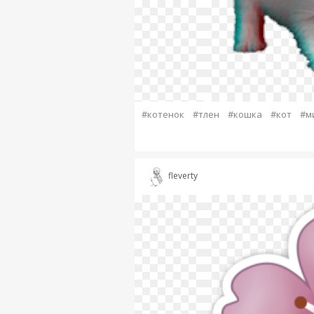
#котенок
#тлен
#кошка
#кот
#м
fleverty