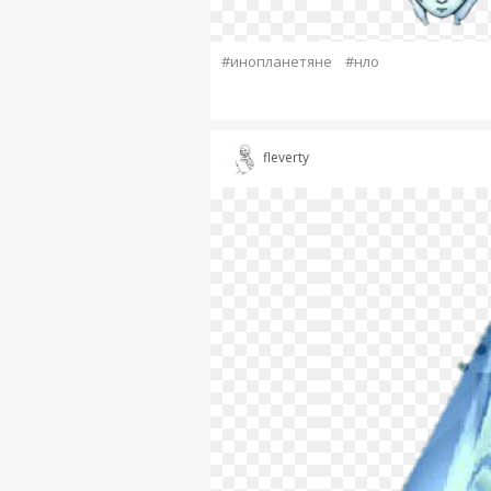
#инопланетяне
#нло
fleverty