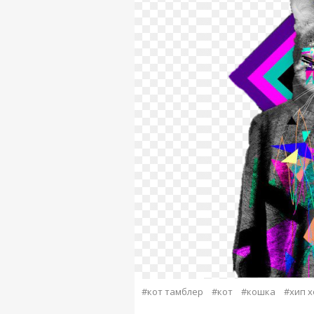
#кот тамблер
#кот
#кошка
#хип х