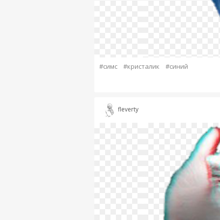
#симс
#кристалик
#синий
fleverty