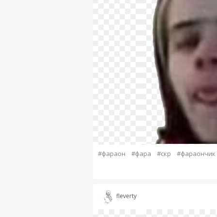
#фараон
#фара
#скр
#фараончик
fleverty