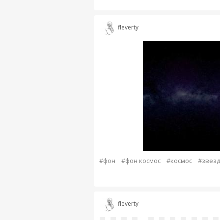
fleverty
#фон
#фон космос
#космос
#звез
fleverty