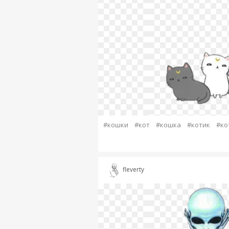
#кошки
#кот
#кошка
#котик
#ко
fleverty