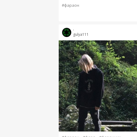
#фараон
.
gulya111