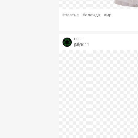
#платье
#одежда
#мр
тттт
gulya111