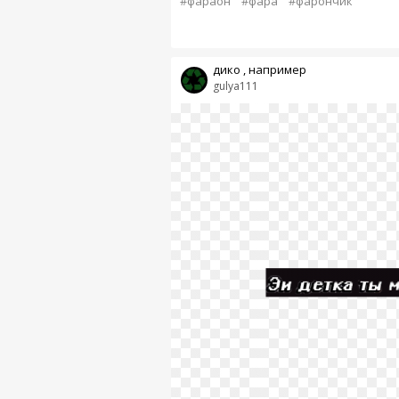
#фараон
#фара
#фарончик
дико , например
gulya111