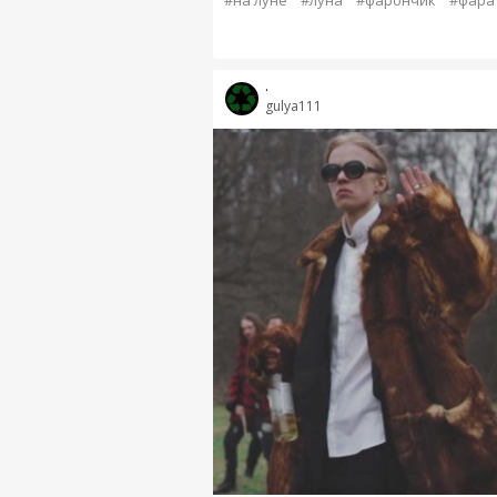
#на луне
#луна
#фарончик
#фара
.
gulya111