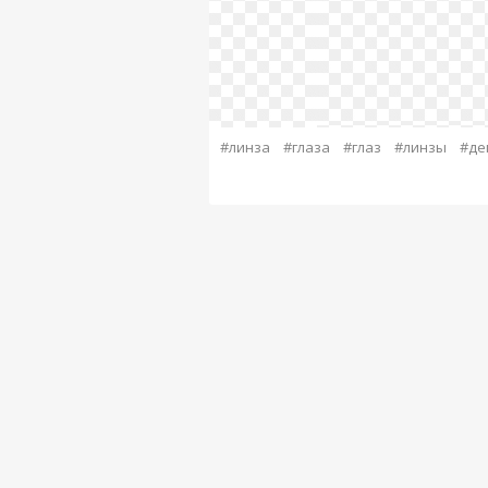
#линза
#глаза
#глаз
#линзы
#де