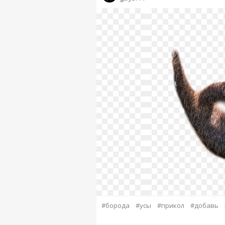
#борода
#усы
#прикол
#добавь