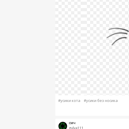
#усики кота
#усики без носика
смч
gulya111