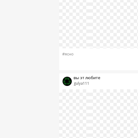
#ясно
вы эт любите
gulya111