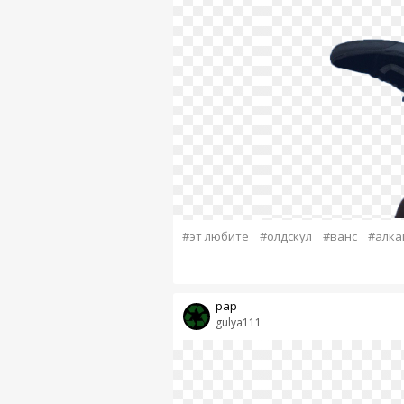
#эт любите
#олдскул
#ванс
#алка
рар
gulya111