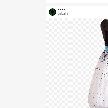
нене
gulya111