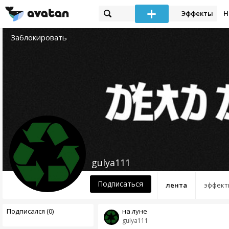
Эффекты
Н
Заблокировать
gulya111
Подписаться
лента
эффект
Подписался (0)
на луне
gulya111