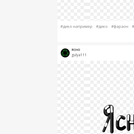
#дико например
#дико
#фараон
ясно
gulya111