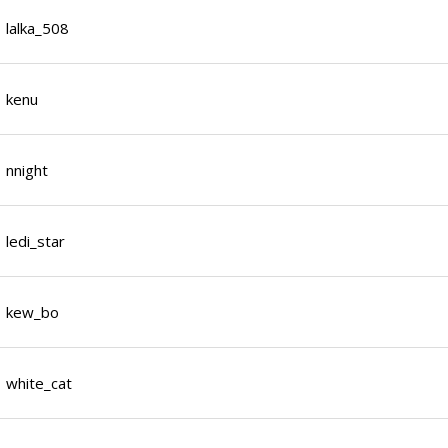
lalka_508
kenu
nnight
ledi_star
kew_bo
white_cat