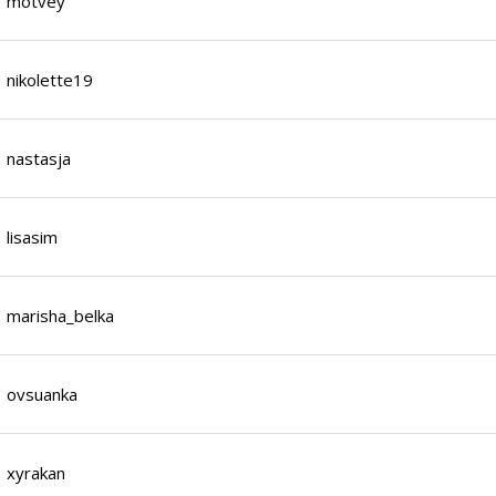
motvey
nikolette19
nastasja
lisasim
marisha_belka
ovsuanka
xyrakan