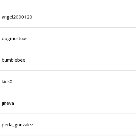
angel2000120
dogmortuus
bumblebee
kiok0
jineva
perla_gonzalez