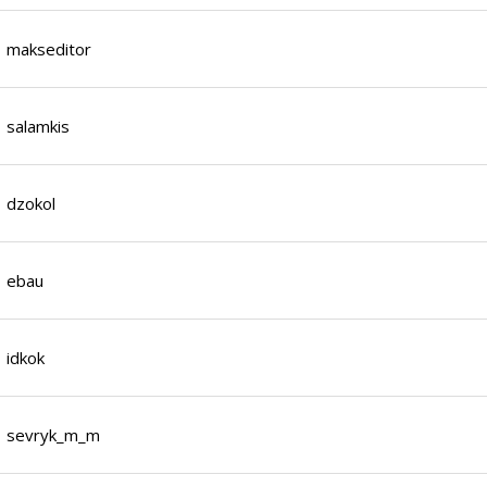
makseditor
salamkis
dzokol
ebau
idkok
sevryk_m_m