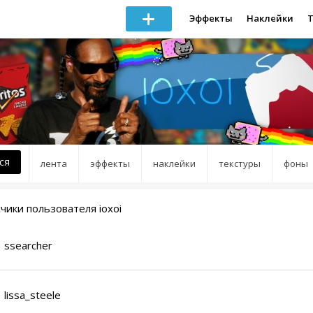
Эффекты
Наклейки
ся
лента
эффекты
наклейки
текстуры
фоны
чики пользователя ioxoi
ssearcher
lissa_steele