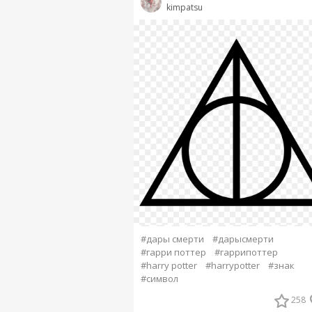
kimpatsu
#дары смерти
#дарысмерти
#гарри поттер
#гаррипоттер
#harry potter
#harrypotter
#знак
#символ
258