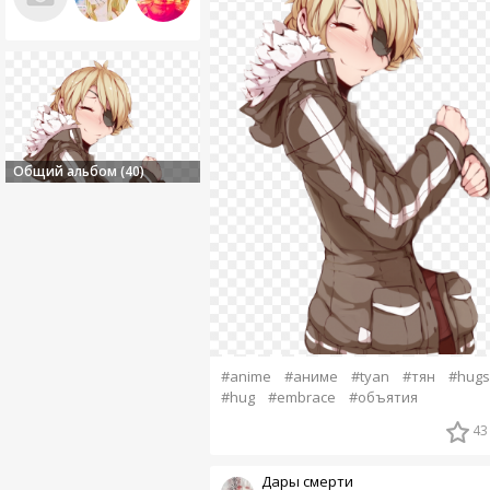
Общий альбом (40)
#anime
#аниме
#tyan
#тян
#hugs
#hug
#embrace
#объятия
43
Дары смерти