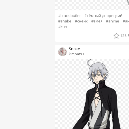
#black butler
#тёмный дворецкий
#snake
#снейк
#змея
#anime
#а
#kun
128
Snake
kimpatsu