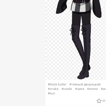
#black butler
#тёмный дворецкий
#snake
#снейк
#змея
#anime
#а
#kun
65