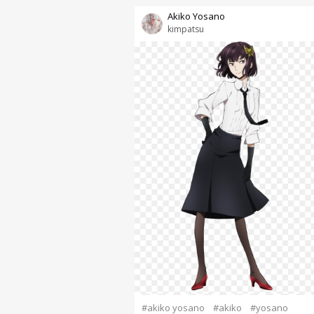
Akiko Yosano
kimpatsu
#akiko yosano
#akiko
#yosano