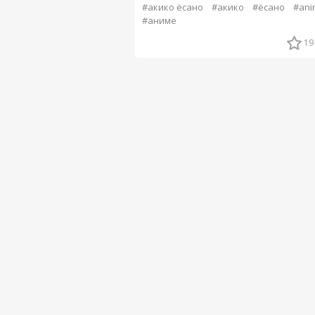
#акико ёсано
#акико
#ёсано
#ani
#аниме
19