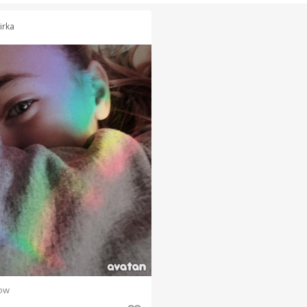
irka
ow