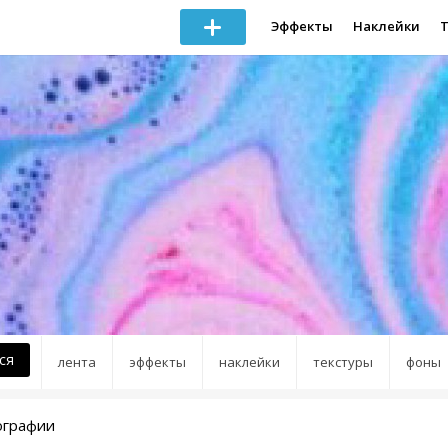
Эффекты
Наклейки
ся
лента
эффекты
наклейки
текстуры
фоны
ографии