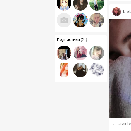
kirak
Подписчики (21)
#
#rainb