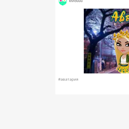
kividuuu
#аватария