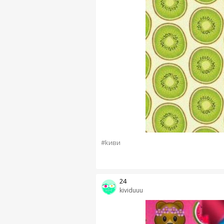
#kиви
24
kividuuu