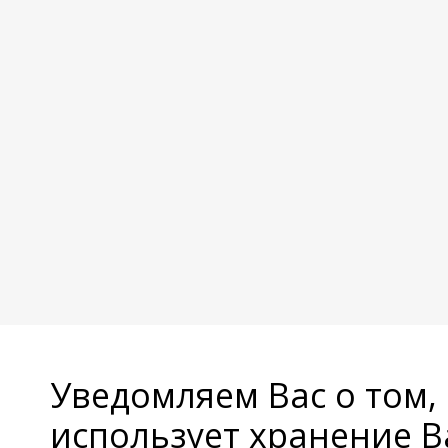
Уведомляем Вас о том,
использует хранение 