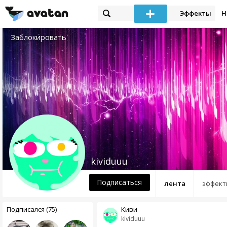
Эффекты
Н
Заблокировать
kividuuu
Подписаться
лента
эффект
Подписался (75)
Киви
kividuuu