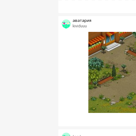
аватария
kividuuu