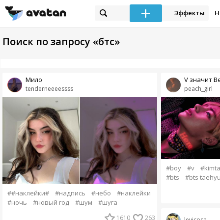
Эффекты
Н
Поиск по запросу «бтс»
Мило
V значит В
tenderneeeessss
peach_girl
#boy
#v
#kimt
#bts
#bts taehy
##наклейки#
#надпись
#небо
#наклейки
#ночь
#новый год
#шум
#шуга
1610
263
levicosa