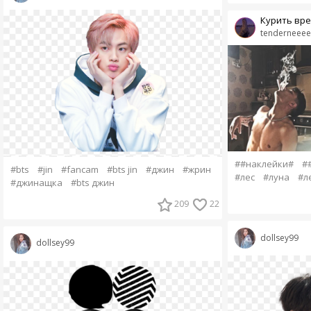
Курить вре
tenderneeee
##наклейки#
#
#bts
#jin
#fancam
#bts jin
#джин
#жрин
#лес
#луна
#л
#джинащка
#bts джин
209
22
dollsey99
dollsey99