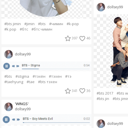
dollsey99
#bts jimin
#jimin
#bts
#чимин
#k-pop
#k pop
#бтс
#бтс чимин
397
46
dollsey99
#bts
#stigma
#тэхён
#тэхен
#тэ
#taehyung
#tae
#bts тэхен
341
36
#bts 2017
#bts w
#bts jin
#bts jimi
'WINGS'
dollsey99
dollsey99