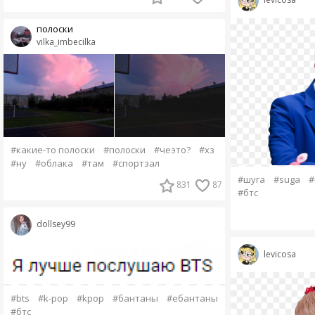
полоски
vilka_imbecilka
#какие-то полоски
#полоски
#чеэто?
#хз
#ну
#облака
#там
#спортзал
#шуга
#suga
#
831
87
#бтс
dollsey99
levicosa
#bts
#k-pop
#kpop
#бантаны
#ебантаны
#бтс