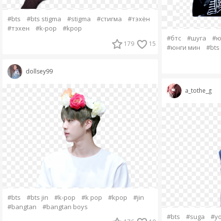
#bts
#bts stigma
#stigma
#стигма
#тэхён
#тэхен
#k-pop
#kpop
#бтс
#шуга
#ю
179
15
#юнги мин
#bts
dollsey99
a_tothe_g
#bts
#bts jin
#k-pop
#k pop
#kpop
#jin
#bangtan
#bangtan boys
#bts
#suga
#yo