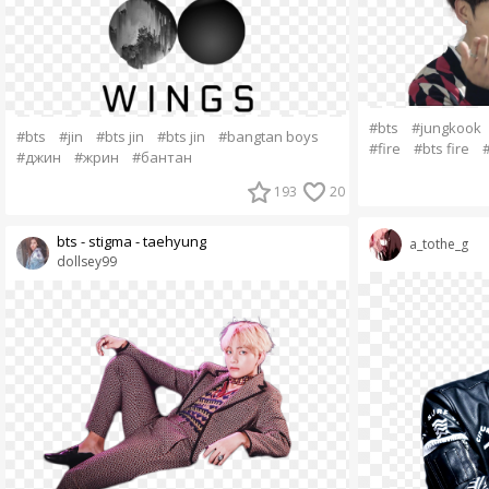
#bts
#jungkook
#bts
#jin
#bts jin
#bts jin
#bangtan boys
#fire
#bts fire
#джин
#жрин
#бантан
193
20
bts - stigma - taehyung
a_tothe_g
dollsey99