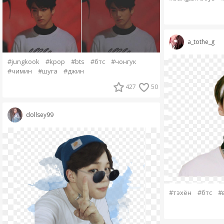
a_tothe_g
#jungkook
#kpop
#bts
#бтс
#чонгук
#чимин
#шуга
#джин
427
50
dollsey99
#тэхён
#бтс
#