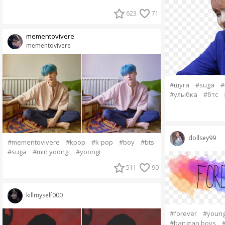
623
71
mementovivere
mementovivere
#шуга
#suga
#
#улыбка
#бтс
dollsey99
#mementovivere
#kpop
#k-pop
#boy
#bts
#suga
#min yoongi
#yoongi
511
90
killmyself000
#forever
#youn
#bangtan boys