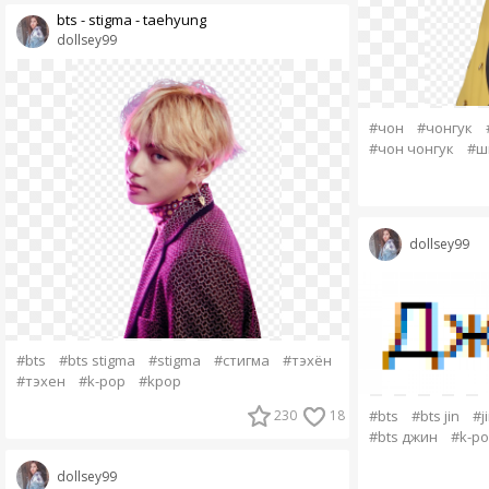
bts - stigma - taehyung
dollsey99
#чон
#чонгук
#чон чонгук
#ш
dollsey99
#bts
#bts stigma
#stigma
#стигма
#тэхён
#тэхен
#k-pop
#kpop
230
18
#bts
#bts jin
#j
#bts джин
#k-p
dollsey99