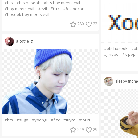
#bts
#bts hoseok
#bts boy meets evil
#boy meets evil
#evil
#бтс
#бтс хосок
#hoseok boy meets evil
280
22
a_tothe_g
#bts hoseok
#bt
#j-hope
#k-pop
sleepygnom
#bts
#suga
#yoongi
#бтс
#шуга
#юнги
249
29