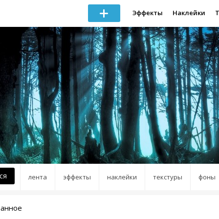
Эффекты
Наклейки
ся
лента
эффекты
наклейки
текстуры
фоны
ранное