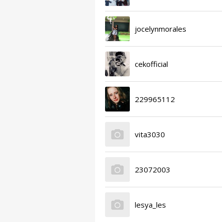
jocelynmorales
cekofficial
229965112
vita3030
23072003
lesya_les