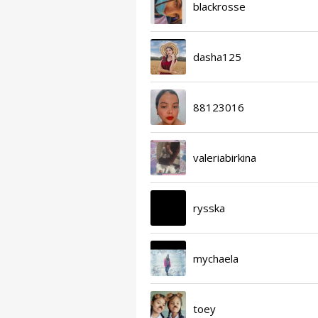
blackrosse
dasha125
88123016
valeriabirkina
rysska
mychaela
toey