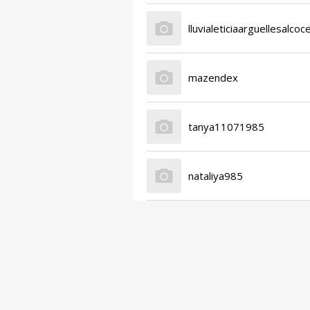
lluvialeticiaarguellesalcoc
mazendex
tanya11071985
nataliya985