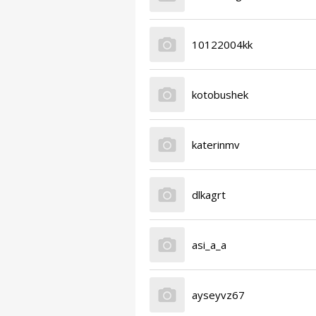
10122004kk
kotobushek
katerinmv
dlkagrt
asi_a_a
ayseyvz67