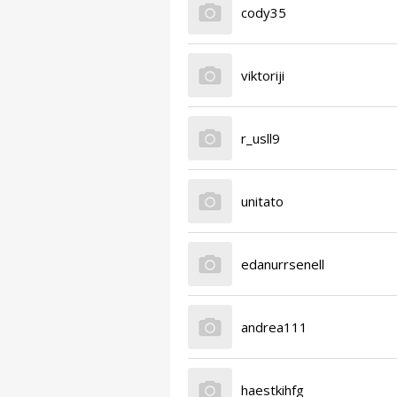
cody35
viktoriji
r_usll9
unitato
edanurrsenell
andrea111
haestkihfg