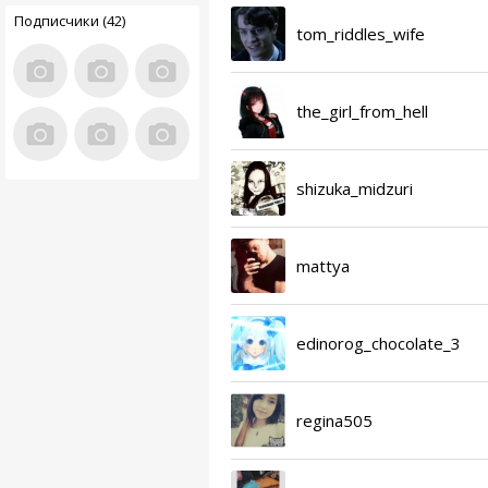
Подписчики (42)
tom_riddles_wife
the_girl_from_hell
shizuka_midzuri
mattya
edinorog_chocolate_3
regina505