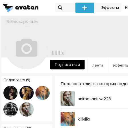
Эффекты
Н
Заблокировать
lillllla
Подписаться
лента
эффект
Подписался (5)
Пользователи, на которых подписан
animeshnitsa228
killkillki