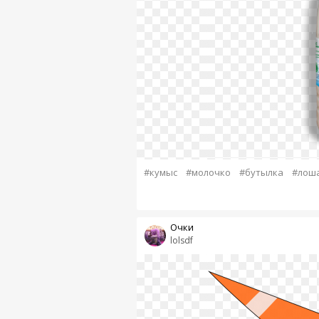
#кумыс
#молочко
#бутылка
#лош
Очки
lolsdf