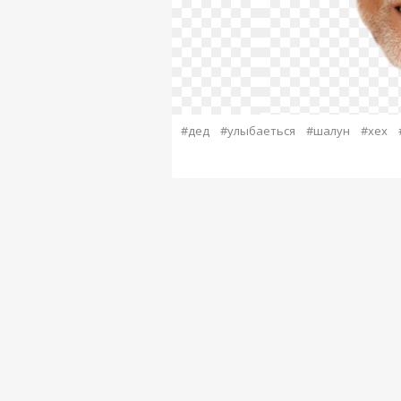
#дед
#улыбаеться
#шалун
#хех