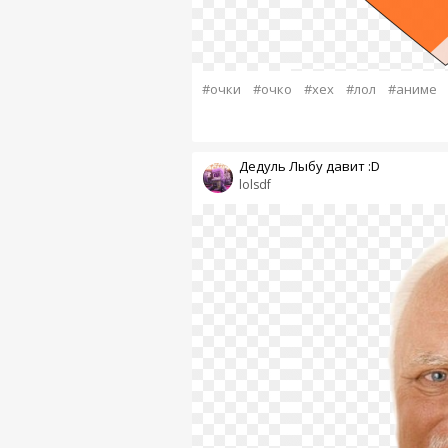
#очки
#очко
#хех
#лол
#аниме
Дедуль Лыбу давит :D
lolsdf