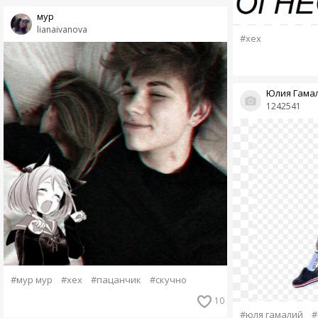
мур
lianaivanova
#хех
Юлия Гама
1242541
#мур мур
#хех
#пацанчик
#скучно
10
#юля гамалий
#