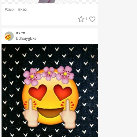
#хых
#хех
1
#хех
bdfsuygbks