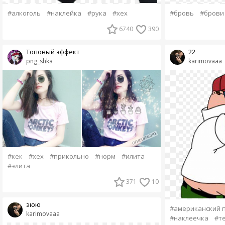
#алкоголь
#наклейка
#рука
#хех
#бровь
#брови
6740
390
Топовый эффект
22
png_shka
karimovaaa
#кек
#хех
#прикольно
#норм
#илита
#элита
371
10
эюю
#американский 
karimovaaa
#наклеечка
#т