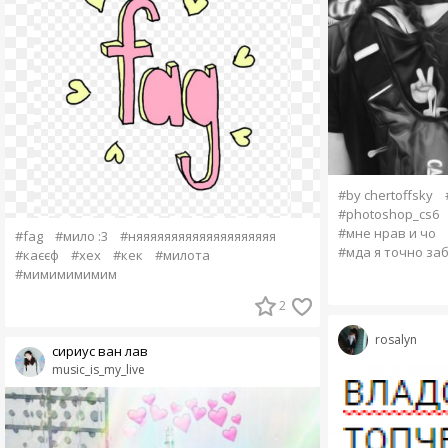
#by chertoffsky
#photoshop_cs6
#мне нрав и чо
#fag
#мило :3
#няяяяяяяяяяяяяяяяяяяя
#мда я точно за
#каєєф
#хех
#кек
#милота
#мимимимимим
2
rosalyn
сириус ван лав
music_is_my_live