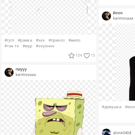
йооо
karimovaaa
#гугл
#рамка
#хех
#прикол
#мило
#так то
#мур
#охуенно
104
15
пиууу
karimovaaa
#девушка
#вол
alone0404