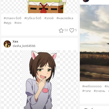
#спанч боб
#губка боб
#злой
#наклейка
#мур
#хех
50
5
Хех
dasha_kot64566
#небоооооо
#л
#тэги
#очень