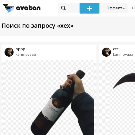
Эффекты
Н
Поиск по запросу «хех»
оррр
ссс
karimovaaa
karimovaaa