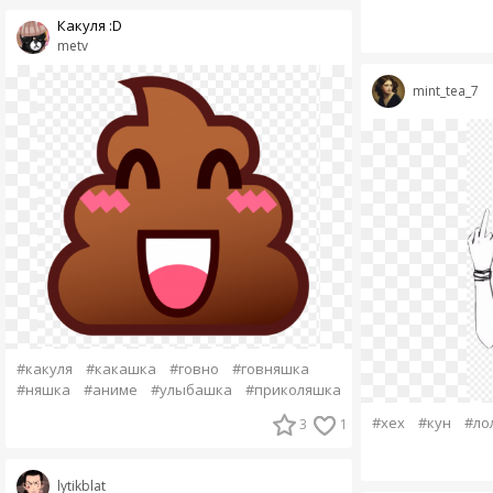
Какуля :D
metv
mint_tea_7
#какуля
#какашка
#говно
#говняшка
#няшка
#аниме
#улыбашка
#приколяшка
#хех
#кун
#ло
3
1
lytikblat