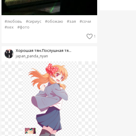
#любовь
#сириус
#обожаю
#зая
#сочи
#хех
#фото
1
Хорошая тян.Послушная тя...
japan_panda_nyan