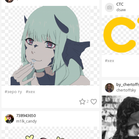
СТС
dsaw
#хех
by_chertoff
chertoffsky
#зеро ту
#хех
2
738943650
m1lk_candy