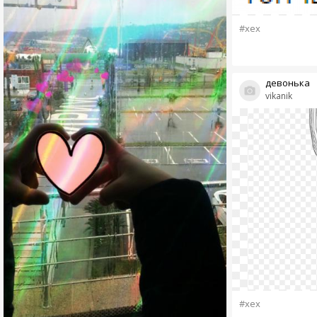
#хех
девонька
vikanik
#хех