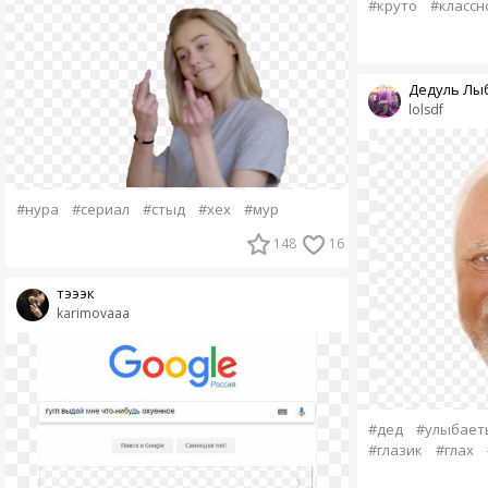
#круто
#классн
Дедуль Лыб
lolsdf
#нура
#сериал
#стыд
#хех
#мур
148
16
тэээк
karimovaaa
#дед
#улыбает
#глазик
#глах