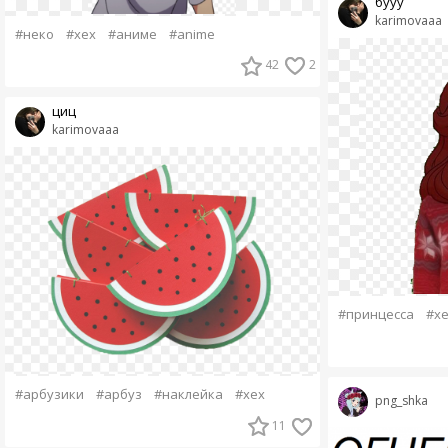
бууу
karimovaaa
#неко
#хех
#аниме
#anime
42
2
циц
karimovaaa
#принцесса
#хе
#арбузики
#арбуз
#наклейка
#хех
png_shka
11