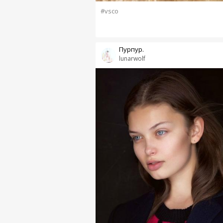
#vsco
Пурпур.
lunarwolf