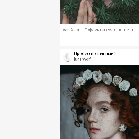
#любовь
#эффект из vsco почти что
Профессиональный 2
lunarwolf