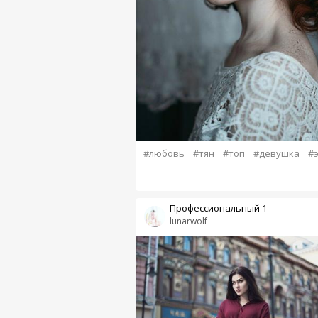
#любовь
#тян
#топ
#девушка
#э
Профессиональный 1
lunarwolf