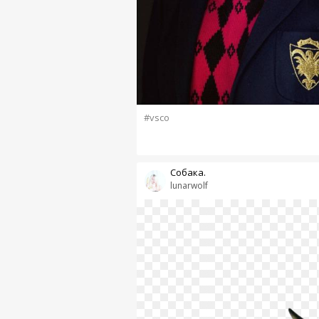
#vsco
Собака.
lunarwolf