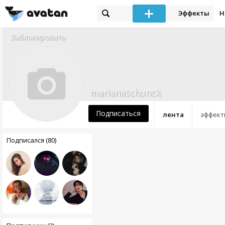
Эффекты
Н
Заблокировать
marianaschunck
Подписаться
лента
эффект
Подписался (80)