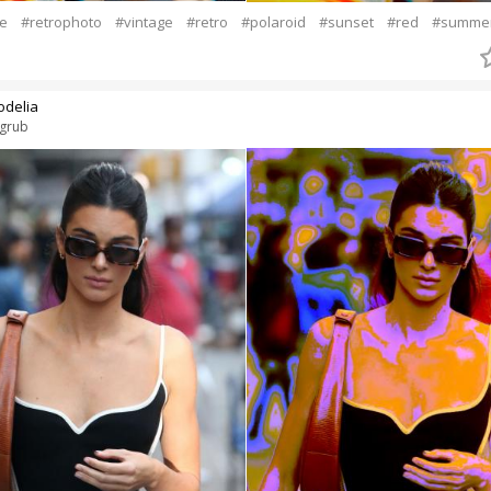
e
#retrophoto
#vintage
#retro
#polaroid
#sunset
#red
#summe
odelia
grub