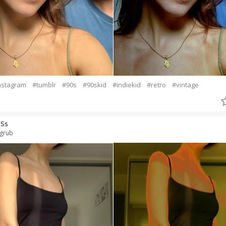
nstagram
#tumblr
#90s
#90skid
#indiekid
#retro
#vintage
sSs
grub