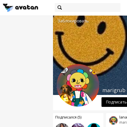
Заблокировать
marigrub
Подписать
Подписался (5)
lana
mari