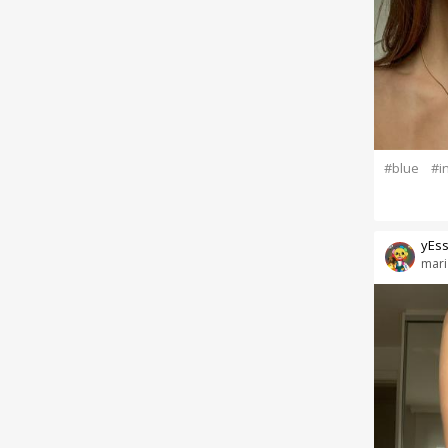
#blue
#i
yEs
mari