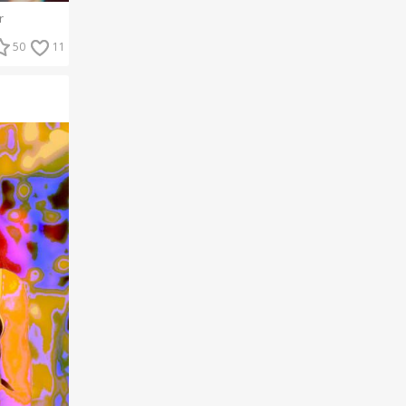
r
50
11