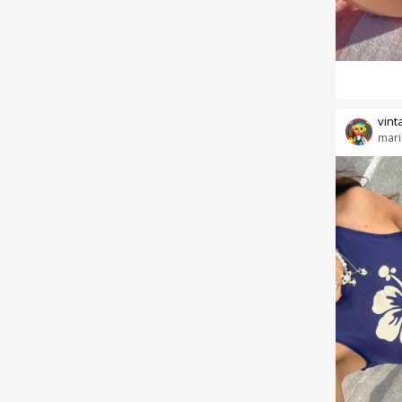
vint
mari