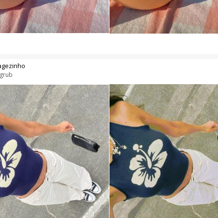
agezinho
grub