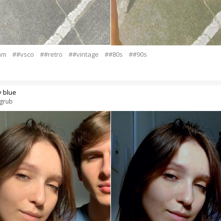
am
##vsco
##retro
##vintage
##80s
##90s
 blue
grub