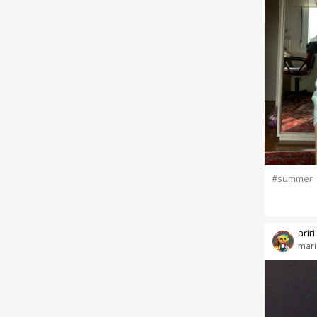
#summer
ariri
mari