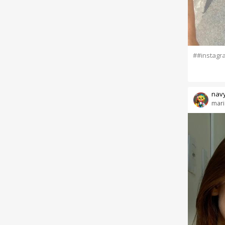
##instagr
navy
mari