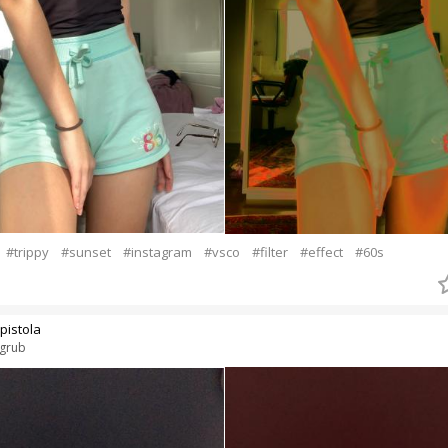
#trippy
#sunset
#instagram
#vsco
#filter
#effect
#60s
 pistola
grub