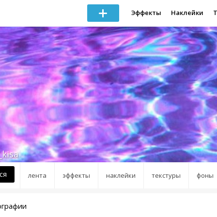
Эффекты
Наклейки
kisa
ся
лента
эффекты
наклейки
текстуры
фоны
ографии