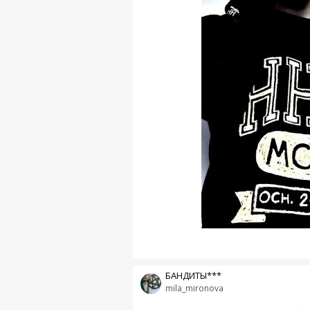
БАНДИТЫ***
mila_mironova