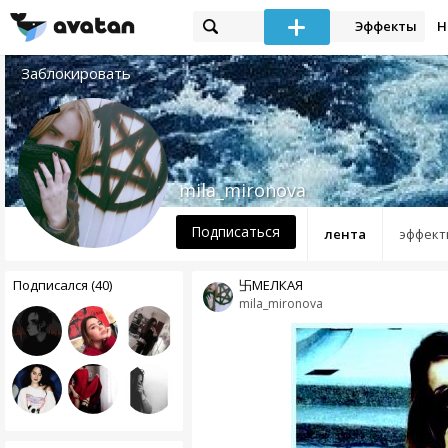
Эффекты
Н
Заблокировать
mila_mironova
Подписаться
лента
эффект
Подписался (40)
卐МЕЛКАЯ
mila_mironova