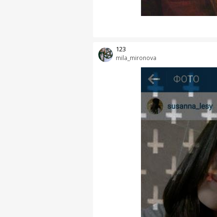
123
mila_mironova