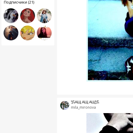
Подписчики (21)
卐АЩ АЩ АЩ卐
mila_mironova