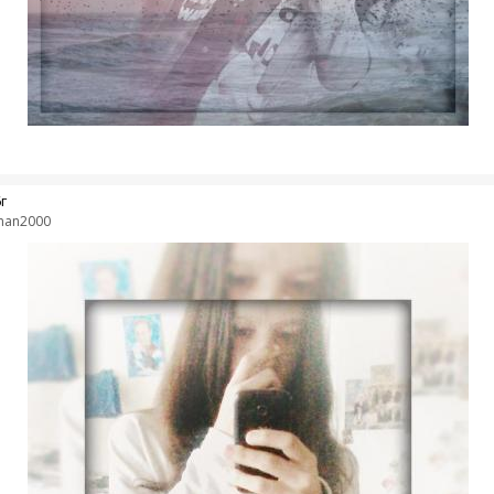
г
man2000