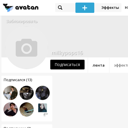
Эффекты
Н
Заблокировать
milkypops16
Подписаться
лента
эффект
Подписался (13)