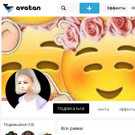
Эффекты
Н
Заблокировать
mrrrrr3
Подписаться
лента
эффект
Подписался (13)
Все рамки