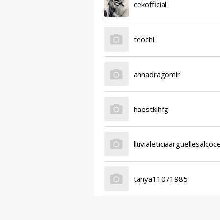
cekofficial
teochi
annadragomir
haestkihfg
lluvialeticiaarguellesalcoc
tanya11071985