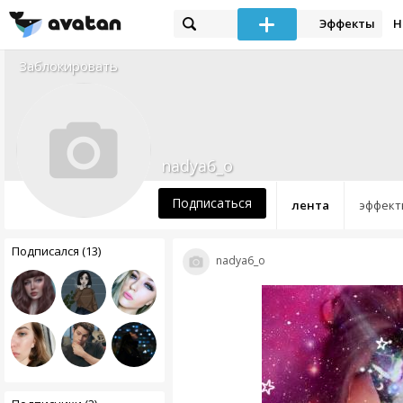
Эффекты
Н
Заблокировать
nadya6_o
Подписаться
лента
эффект
Подписался (13)
nadya6_o