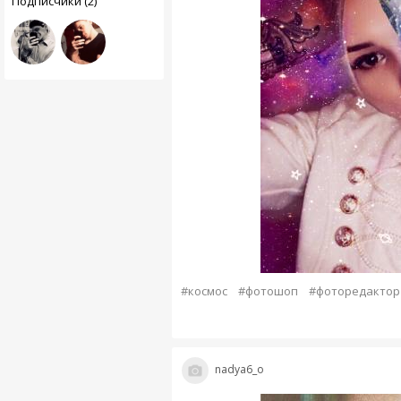
Подписчики (2)
#космос
#фотошоп
#фоторедактор
nadya6_o