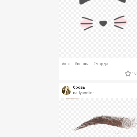
#кот
#кошка
#морда
10
бровь
nadyaonline