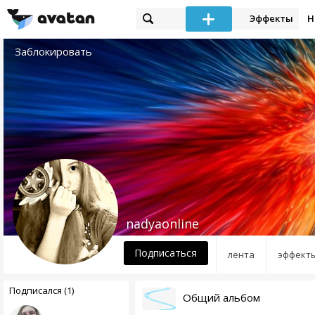
Эффекты
Н
Заблокировать
nadyaonline
Подписаться
лента
эффект
Подписался (1)
Общий альбом