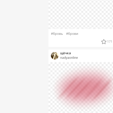
#бровь
#брови
171
щёчка
nadyaonline