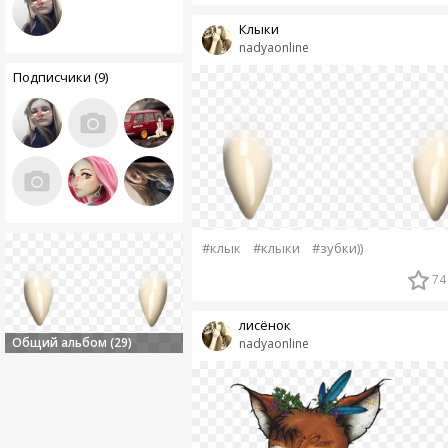
Клыки
nadyaonline
Подписчики (9)
#клык
#клыки
#зубки))
74
лисёнок
Общий альбом (29)
nadyaonline