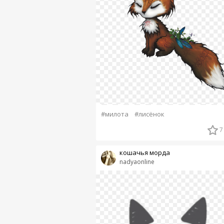
#милота
#лисёнок
7
кошачья морда
nadyaonline