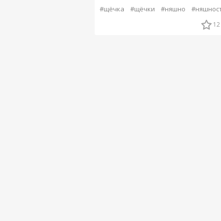
#щёчка
#щёчки
#няшно
#няшнос
12