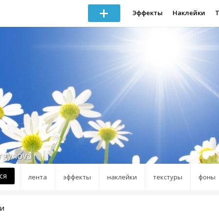
Эффекты
Наклейки
rgynova
ся
лента
эффекты
наклейки
текстуры
фоны
ки