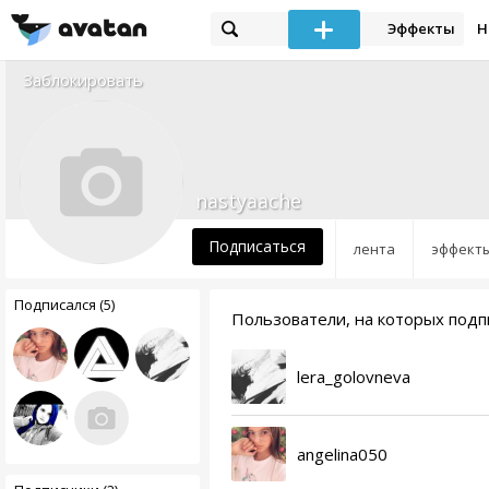
Эффекты
Н
Заблокировать
nastyaache
Подписаться
лента
эффект
Подписался (5)
Пользователи, на которых подп
lera_golovneva
angelina050