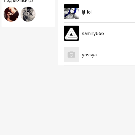
Подписчики (2)
ljl_lol
samilly666
yossya