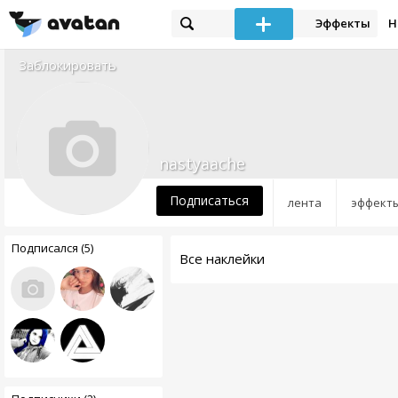
Эффекты
Н
Заблокировать
nastyaache
Подписаться
лента
эффект
Подписался (5)
Все наклейки