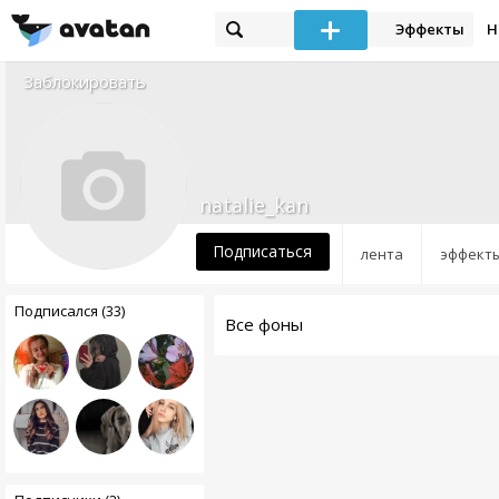
Эффекты
Н
Заблокировать
natalie_kan
Подписаться
лента
эффект
Подписался (33)
Все фоны