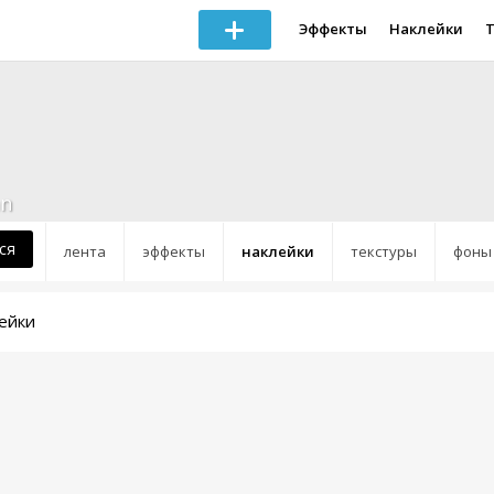
Эффекты
Наклейки
an
ся
лента
эффекты
наклейки
текстуры
фоны
ейки