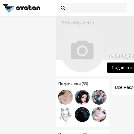
Заблокировать
natalie_k
Подписать
Подписался (33)
Все накл