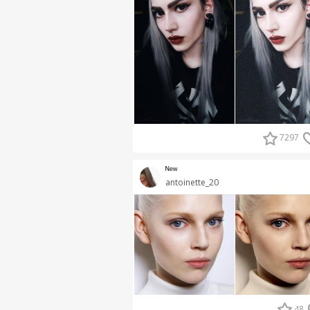
7297
ᴺᵉʷ
antoinette_20
48