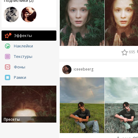
Подписчики (2)
Эффекты
Наклейки
695
Текстуры
Фоны
iceeebeerg
Рамки
Пресеты