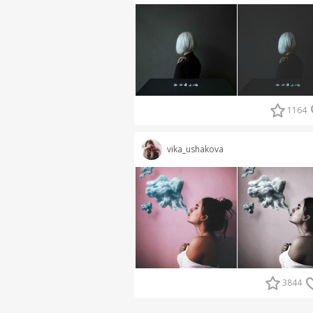
1164
vika_ushakova
3844