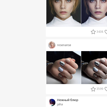
3438
resenanse
3599
Нежный блюр
jaha