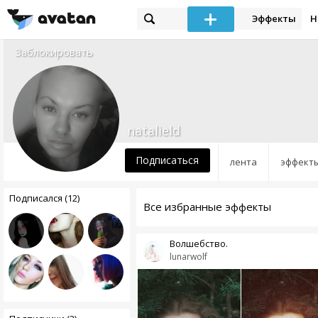
Эффекты
Н
Заблокировать
natalield
Подписаться
лента
эффект
Подписался (12)
Все избранные эффекты
Волшебство.
lunarwolf