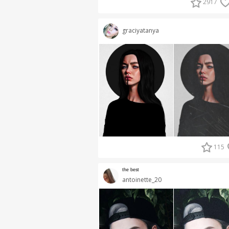
2917
graciyatanya
115
ᵗʰᵉ ᵇᵉˢᵗ
antoinette_20