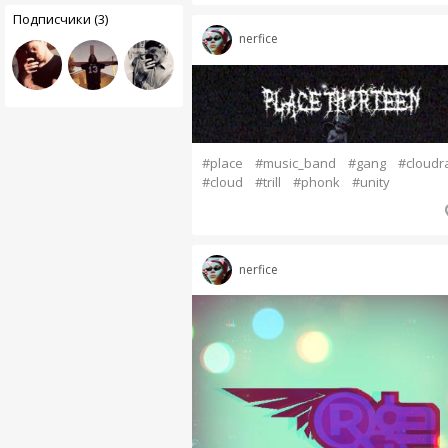
Подписчики (3)
nerfice
#place
#music_band
#gang
#cloudr
#cloud
#trill
#phonk
#unity
nerfice