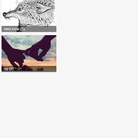
чмо.ком (5)
mi (9)