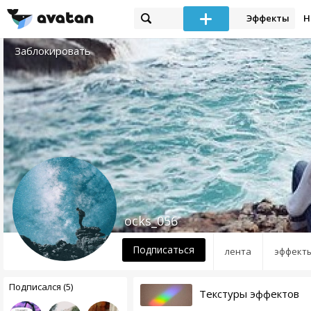
Эффекты
Н
Заблокировать
ocks_056
Подписаться
лента
эффект
Подписался (5)
Текстуры эффектов