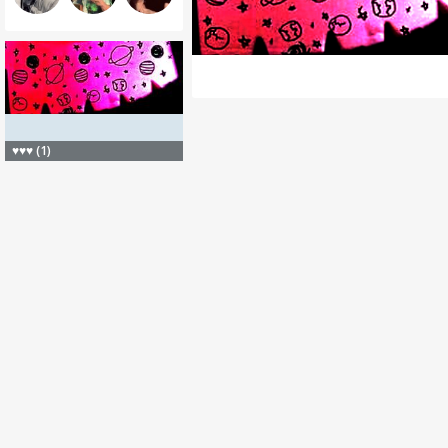
♥️♥️♥️ (1)