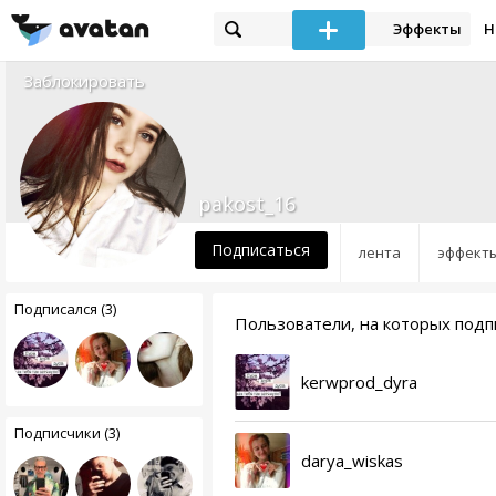
Эффекты
Н
Заблокировать
pakost_16
Подписаться
лента
эффект
Подписался (3)
Пользователи, на которых подп
kerwprod_dyra
Подписчики (3)
darya_wiskas