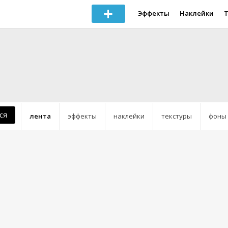
Эффекты
Наклейки
ся
лента
эффекты
наклейки
текстуры
фоны