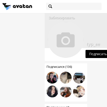
Заблокировать
typ_ee
Подписать
Подписался (136)