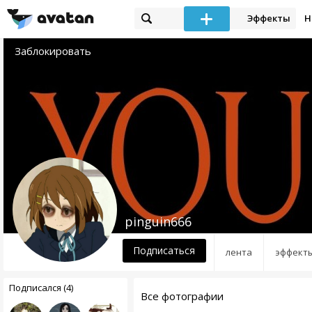
Эффекты
Н
Заблокировать
pinguin666
Подписаться
лента
эффект
Подписался (4)
Все фотографии