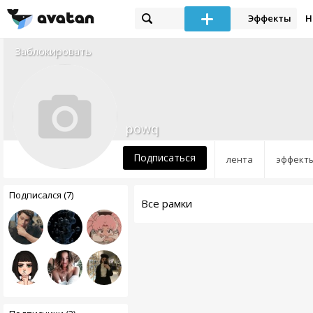
Эффекты
Н
Заблокировать
powq
Подписаться
лента
эффект
Подписался (7)
Все рамки