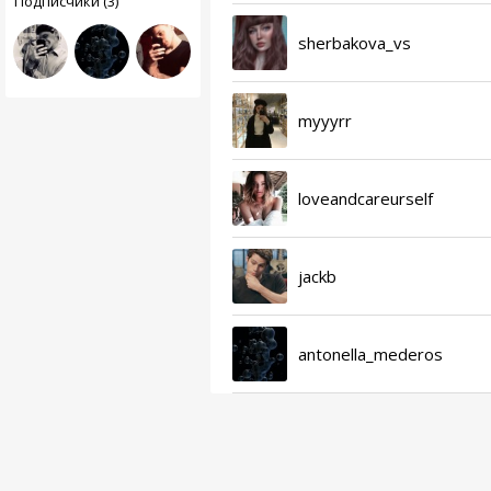
Подписчики (3)
sherbakova_vs
myyyrr
loveandcareurself
jackb
antonella_mederos