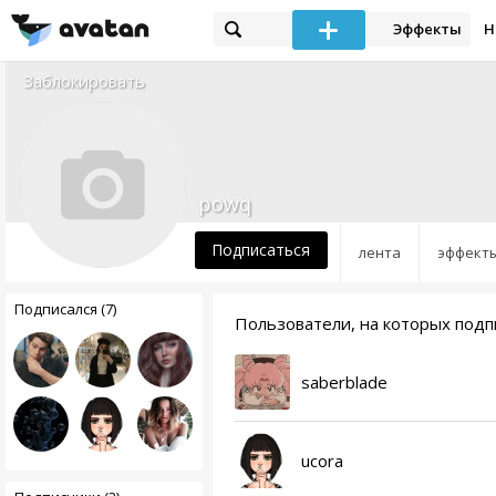
Эффекты
Н
Заблокировать
powq
Подписаться
лента
эффект
Подписался (7)
Пользователи, на которых под
saberblade
ucora