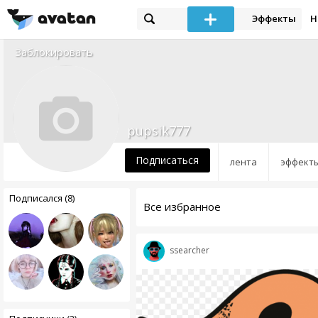
Эффекты
Н
Заблокировать
pupsik777
Подписаться
лента
эффект
Подписался (8)
Все избранное
ssearcher