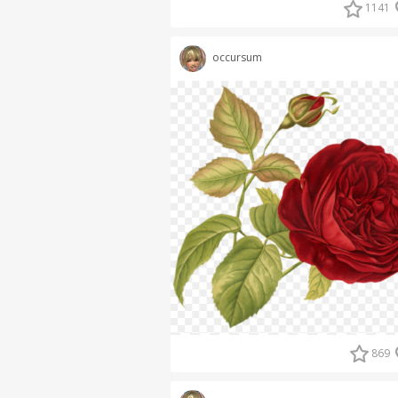
1141
occursum
869