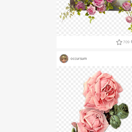
709
occursum