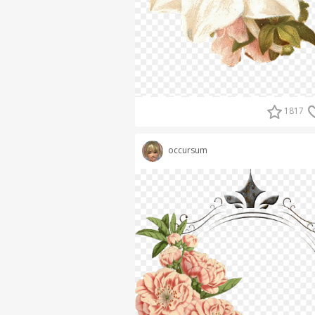
1817
occursum