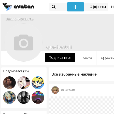
Эффекты
Н
Заблокировать
quaehentaii
Подписаться
лента
эффект
Подписался (15)
Все избранные наклейки
occursum