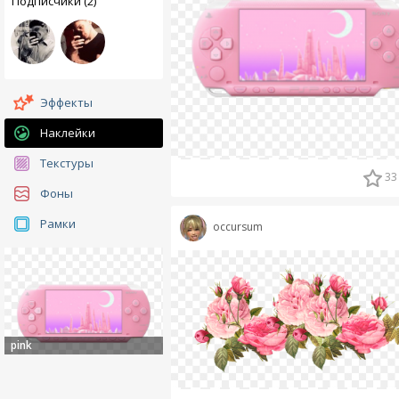
Подписчики (2)
Эффекты
Наклейки
Текстуры
33
Фоны
Рамки
occursum
pink