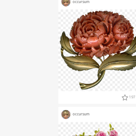
occursum
197
occursum