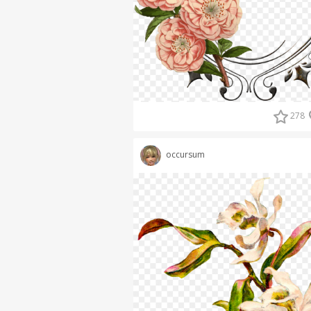
278
occursum