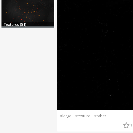
Textures (51)
#large
#texture
#other
1