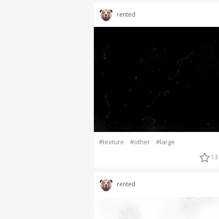
rented
#texture
#other
#large
13
rented