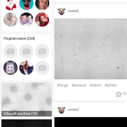
rented
Подписчики (234)
#large
#texture
#other
#white
79
rented
Общий альбом (10)