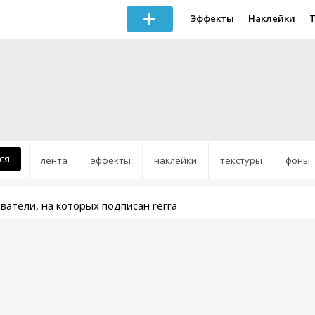
Эффекты
Наклейки
ся
лента
эффекты
наклейки
текстуры
фоны
ватели, на которых подписан rerra