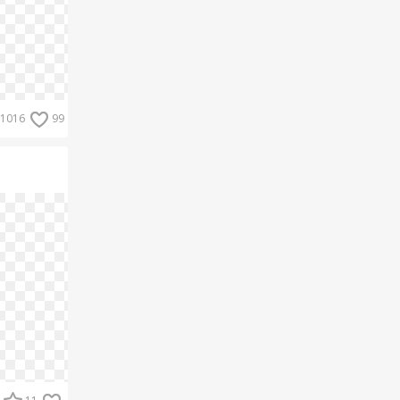
1016
99