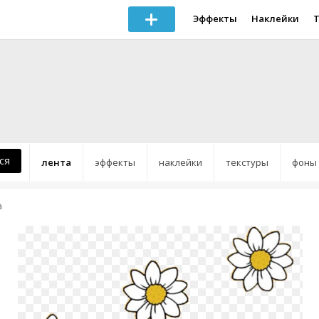
Эффекты
Наклейки
ся
лента
эффекты
наклейки
текстуры
фоны
a