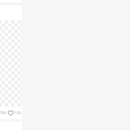
783
103