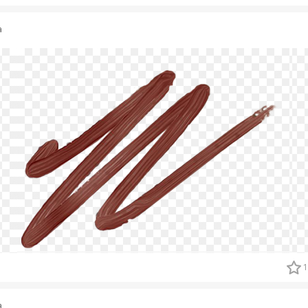
a
1
a