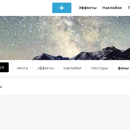
Эффекты
Наклейки
ся
лента
эффекты
наклейки
текстуры
фоны
ы