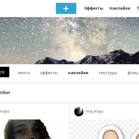
Эффекты
Наклейки
ся
лента
эффекты
наклейки
текстуры
фоны
ейки
_mays
rina_mays