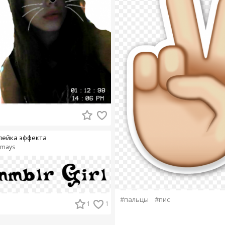
лейка эффекта
_mays
#пальцы
#пис
1
1