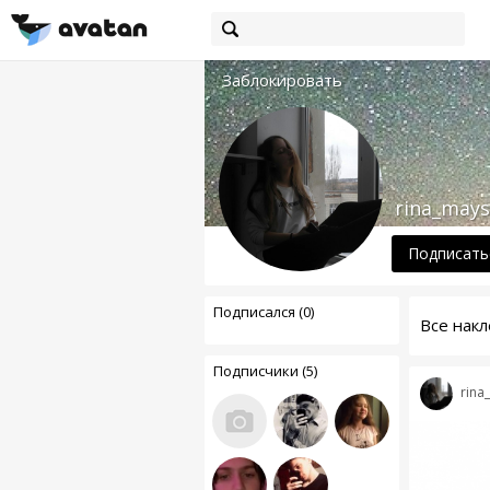
Заблокировать
rina_mays
Подписать
Подписался (0)
Все накл
Подписчики (5)
rina