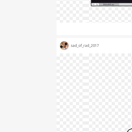
sad_of_rad_2017