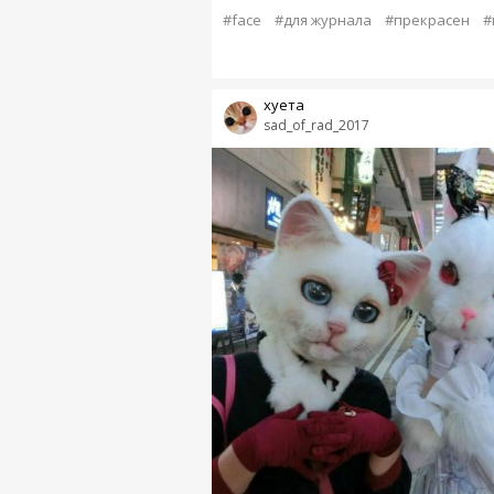
#face
#для журнала
#прекрасен
#
хуета
sad_of_rad_2017