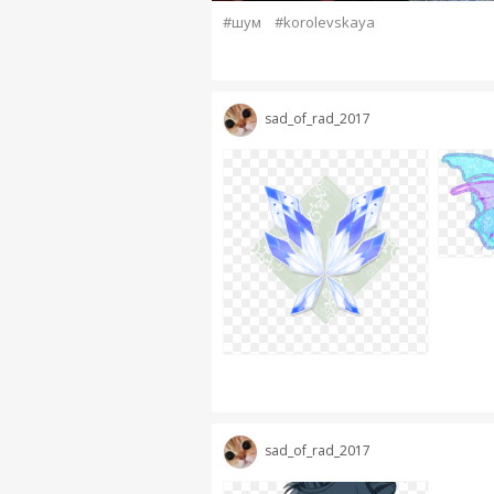
#шум
#korolevskaya
sad_of_rad_2017
sad_of_rad_2017